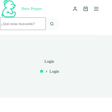
Saltar
al
Ibero Peques
Carro
contenido
de
Sin
compra
resultados
Login
Login
Inicio