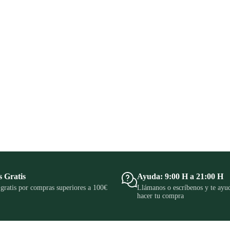
s Gratis
Ayuda: 9:00 H a 21:00 H
gratis por compras superiores a 100€
Llámanos o escríbenos y te ay
hacer tu compra