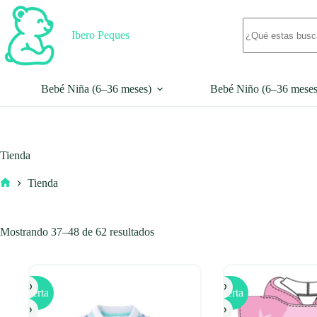
Saltar
al
Sin
contenido
Ibero Peques
resultados
Bebé Niña (6–36 meses)
Bebé Niño (6–36 meses
Tienda
Tienda
Inicio
Mostrando 37–48 de 62 resultados
Oferta
Oferta