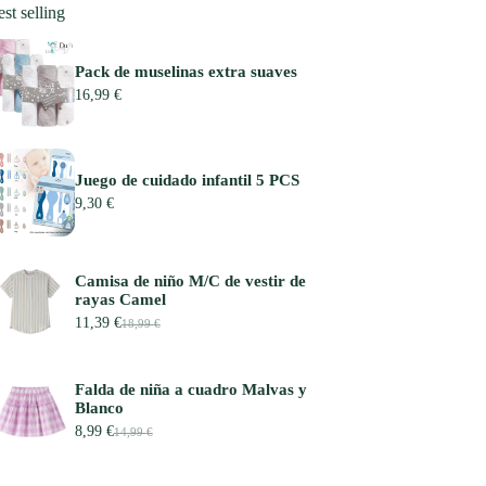
st selling
Pack de muselinas extra suaves
16,99
€
Juego de cuidado infantil 5 PCS
9,30
€
Camisa de niño M/C de vestir de
rayas Camel
11,39
€
18,99
€
E
E
l
l
p
p
r
r
Falda de niña a cuadro Malvas y
e
e
Blanco
c
c
8,99
€
i
i
14,99
€
E
E
o
o
l
l
o
a
p
p
r
c