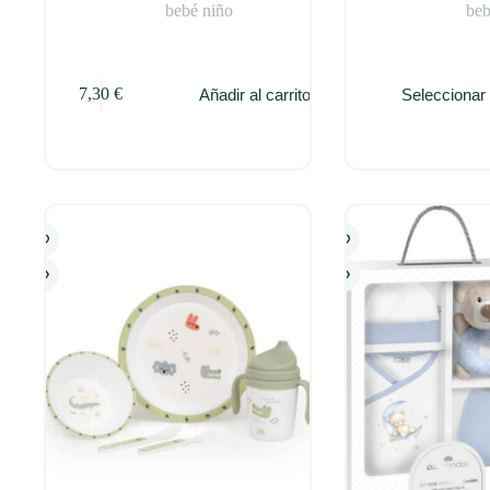
bebé niño
beb
Este
7,30
€
Añadir al carrito
Seleccionar
producto
tiene
múltiples
variantes.
Las
opciones
se
pueden
elegir
en
la
página
de
producto