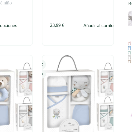
é niño
Be
23,99
€
 opciones
Añadir al carrito