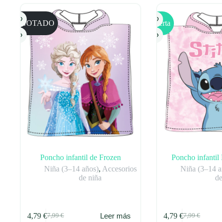
se
pueden
AGOTADO
Oferta
elegir
en
la
página
de
producto
Poncho infantil de Frozen
Poncho infantil 
Niña (3–14 años)
,
Accesorios
Niña (3–14 a
de niña
de
4,79
€
4,79
€
Leer más
7,99
€
7,99
€
El
El
El
El