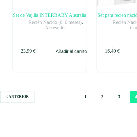
Set de Vajilla INTERBABY Australia
Set para recien nac
Recién Nacido (0–6 meses)
,
Recién Naci
Accesorios
Con
23,99
€
16,40
€
Añadir al carrito
1
2
3
ANTERIOR