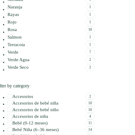
Naranja
1
Rayas
1
Rojo
1
Rosa
10
Salmon
1
Terracota
1
Verde
7
Verde Agua
2
Verde Seco
2
lter by category
Accesorios
2
Accesorios de bebé niña
10
Accesorios de bebé niño
10
Accesorios de niña
4
Bebé (0-12 meses)
11
Bebé Niña (6–36 meses)
14