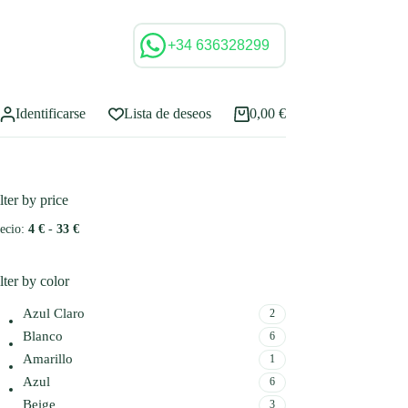
+34 636328299
Identificarse
Lista de deseos
0,00
€
Carro
de
compra
lter by price
ecio:
4 €
-
33 €
lter by color
Azul Claro
2
Blanco
6
Amarillo
1
Azul
6
Beige
3