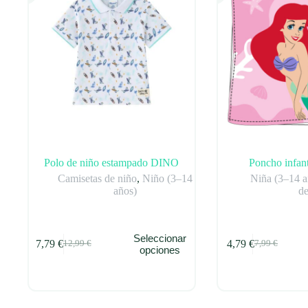
Polo de niño estampado DINO
Poncho infant
Camisetas de niño
,
Niño (3–14
Niña (3–14 a
años)
de
Este
Seleccionar
7,79
€
4,79
€
12,99
€
7,99
€
producto
El
El
El
El
opciones
tiene
precio
precio
precio
precio
múltiples
original
actual
original
actual
variantes.
era:
es:
era:
es:
Las
12,99 €.
7,79 €.
7,99 €.
4,79 €.
opciones