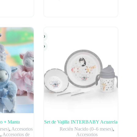
precio
precio
original
actual
era:
es:
32,99 €.
19,79 €.
co + Manta
Set de Vajilla INTERBABY Acuarela
eses)
,
Accesorios
Recién Nacido (0–6 meses)
,
a
,
Accesorios de
Accesorios