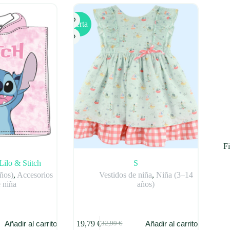
Oferta
Fi
Lilo & Stitch
S
ños)
,
Accesorios
Vestidos de niña
,
Niña (3–14
 niña
años)
19,79
€
Añadir al carrito
Añadir al carrito
32,99
€
El
El