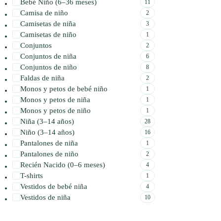
Bebé Niño (6–36 meses)
11
Camisa de niño
2
Camisetas de niña
3
Camisetas de niño
1
Conjuntos
2
Conjuntos de niña
6
Conjuntos de niño
8
Faldas de niña
2
Monos y petos de bebé niño
1
Monos y petos de niña
1
Monos y petos de niño
1
Niña (3–14 años)
28
Niño (3–14 años)
16
Pantalones de niña
1
Pantalones de niño
2
Recién Nacido (0–6 meses)
4
T-shirts
1
Vestidos de bebé niña
4
Vestidos de niña
10