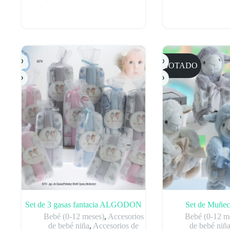
precio
precio
precio
precio
original
actual
original
actual
era:
es:
era:
es:
7,99 €.
4,79 €.
7,99 €.
4,79 €.
AGOTADO
Set de 3 gasas fantacia ALGODON
Set de Muñe
Bebé (0-12 meses)
,
Accesorios
Bebé (0-12 m
de bebé niña
,
Accesorios de
de bebé niñ