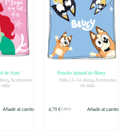
il de Ariel
Poncho infantil de Bluey
ños)
,
Accesorios
Niña (3–14 años)
,
Accesorios
 niña
de niña
4,79
€
Añadir al carrito
Añadir al carrito
7,99
€
El
El
precio
precio
original
actual
era:
es:
7,99 €.
4,79 €.