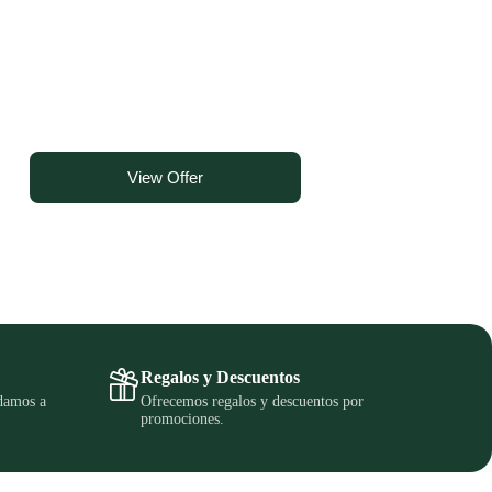
€
.
View Offer
Regalos y Descuentos
udamos a
Ofrecemos regalos y descuentos por
promociones.