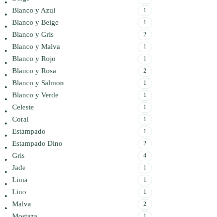
Blanco y Azul
1
Blanco y Beige
1
Blanco y Gris
2
Blanco y Malva
1
Blanco y Rojo
1
Blanco y Rosa
2
Blanco y Salmon
1
Blanco y Verde
1
Celeste
1
Coral
1
Estampado
1
Estampado Dino
2
Gris
4
Jade
1
Lima
1
Lino
1
Malva
2
Mostaza
1