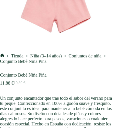
Tienda
Niña (3–14 años)
Conjuntos de niña
Inicio
Conjunto Bebé Niña Piña
Conjunto Bebé Niña Piña
11,88
€
19,80
€
El
El
precio
precio
original
actual
Un conjunto encantador que trae todo el sabor del verano para
era:
es:
tu peque. Confeccionado en 100% algodón suave y fresquito,
19,80 €.
11,88 €.
este conjuntito es ideal para mantener a tu bebé cómoda en los
días calurosos. Su diseño con detalles de piñas y colores
alegres lo hace perfecto para paseos, vacaciones o cualquier
ocasión especial. Hecho en España con dedicación, resiste los