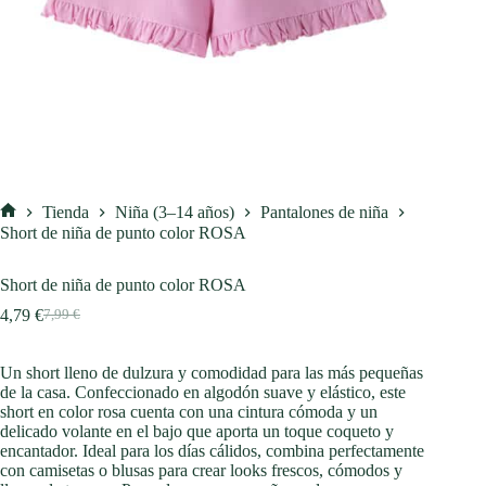
Tienda
Niña (3–14 años)
Pantalones de niña
Inicio
Short de niña de punto color ROSA
Short de niña de punto color ROSA
4,79
€
7,99
€
El
El
precio
precio
original
actual
Un short lleno de dulzura y comodidad para las más pequeñas
era:
es:
de la casa. Confeccionado en algodón suave y elástico, este
7,99 €.
4,79 €.
short en color rosa cuenta con una cintura cómoda y un
delicado volante en el bajo que aporta un toque coqueto y
encantador. Ideal para los días cálidos, combina perfectamente
con camisetas o blusas para crear looks frescos, cómodos y